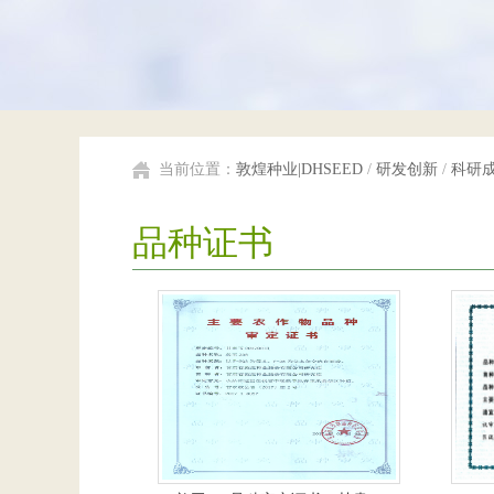
当前位置：
敦煌种业|DHSEED
/
研发创新
/
科研
品种证书