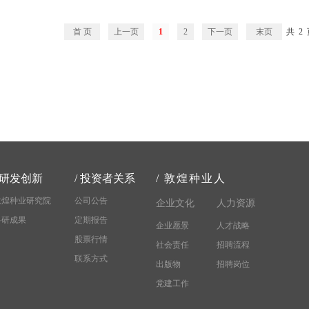
首 页
上一页
1
2
下一页
末页
共
2
研发创新
/
投资者关系
/
敦煌种业人
敦煌种业研究院
公司公告
企业文化
人力资源
科研成果
定期报告
企业愿景
人才战略
股票行情
社会责任
招聘流程
联系方式
出版物
招聘岗位
党建工作