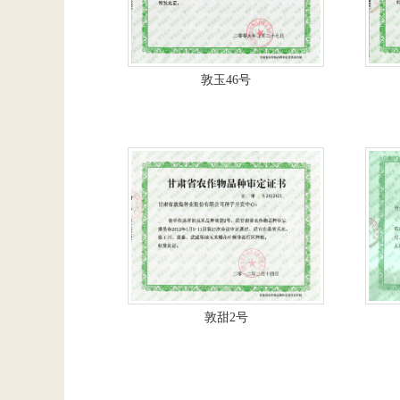
敦玉46号
敦甜2号