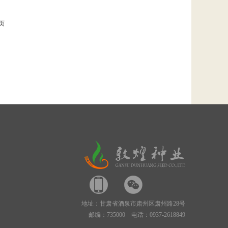
页
地址：甘肃省酒泉市肃州区肃州路28号
邮编：735000 电话：0937-2618849