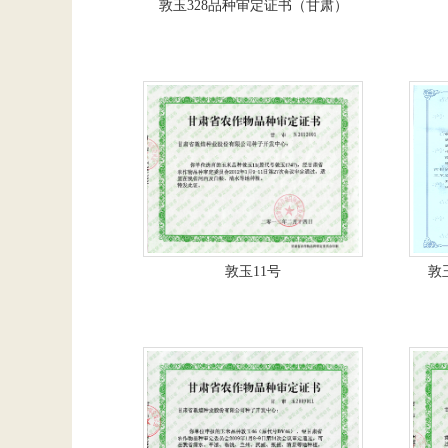
敦玉328品种审定证书（甘肃）
敦玉11号
敦