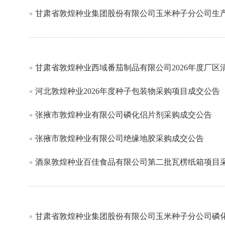
甘肃省敦煌种业西域番茄制品有限公司2026年度厂
河北敦煌种业2026年度种子包装物采购项目成交公告
张掖市敦煌种业有限公司磷化侣片剂采购成交公告
张掖市敦煌种业有限公司绝缘地胶采购成交公告
酒泉敦煌种业百佳食品有限公司第二批瓦楞纸箱项目
甘肃省敦煌种业集团股份有限公司玉米种子分公司磷