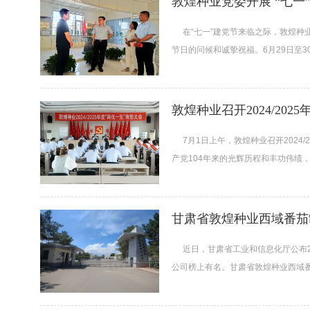
敦煌种业党委开展 “七一
在“七一”建党节来临之际，敦煌
节日的问候和诚挚祝福。6月29日至30.
敦煌种业召开2024/202
7月1日上午，敦煌种业召开2024
产党104年来的光辉历程和丰功伟绩，表
甘肃省敦煌种业西域番茄
近日，甘肃省工业和信息化厅公布
公司榜上有名。甘肃省敦煌种业西域番茄