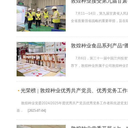
敦煌种业接受第九届甘肃
7月11—14日，第九届甘肃省人
全省质量强省战略的重要举措，旨在助
敦煌种业食品系列产品“圈
7月6日，第三十一届中国兰州投
荐下，敦煌种业所属子公司敦煌种业百
•
光荣榜 | 敦煌种业优秀共产党员、优秀党务工
敦煌种业党委2024/2025年度优秀共产党员优秀党务工作者和先进
喜 ..
[2025-07-04]