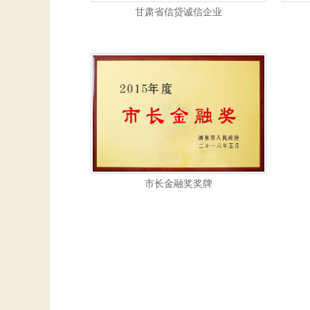
甘肃省信贷诚信企业
市长金融奖奖牌