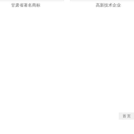
甘肃省著名商标
高新技术企业
首 页