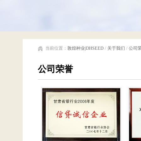
当前位置：
敦煌种业|DHSEED
/
关于我们
/
公司
公司荣誉