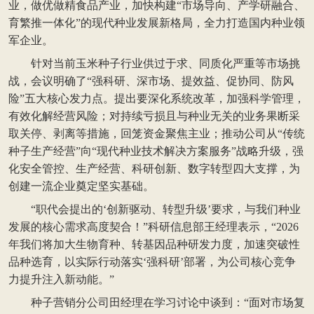
业，做优做精食品产业，加快构建“市场导向、产学研融合、
育繁推一体化”的现代种业发展新格局，全力打造国内种业领
军企业。
针对当前玉米种子行业供过于求、同质化严重等市场挑
战，会议明确了“强科研、深市场、提效益、促协同、防风
险”五大核心发力点。提出要深化系统改革，加强科学管理，
有效化解经营风险；对持续亏损且与种业无关的业务果断采
取关停、剥离等措施，回笼资金聚焦主业；推动公司从“传统
种子生产经营”向“现代种业技术解决方案服务”战略升级，强
化安全管控、生产经营、科研创新、数字转型四大支撑，为
创建一流企业奠定坚实基础。
“职代会提出的‘创新驱动、转型升级’要求，与我们种业
发展的核心需求高度契合！”科研信息部王经理表示，“2026
年我们将加大生物育种、转基因品种研发力度，加速突破性
品种选育，以实际行动落实‘强科研’部署，为公司核心竞争
力提升注入新动能。”
种子营销分公司田经理在学习讨论中谈到：“面对市场复